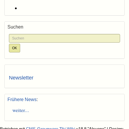
Suchen
Newsletter
Frühere News
:
weiter...
Betrieben mit
CMS-Groupware Tiki Wiki
v18.8 "Alcyone"
| Design: