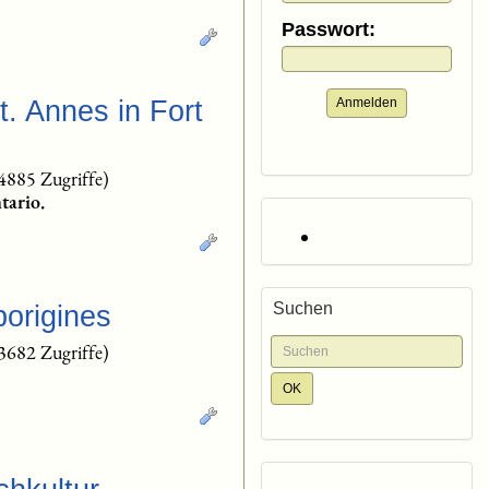
Passwort:
Anmelden
. Annes in Fort
4885 Zugriffe)
tario.
Suchen
origines
3682 Zugriffe)