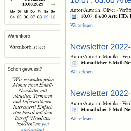
10.07. 03:00 Art
10.08.2025
Autor/Autorin: Oliver
-
Veröf
Mo
Di
Mi
Do
Fr
Sa
So
10.07. 03:00 Arte HD:
04
05
06
07
08
09
10
Weiterlesen
Warenkorb
Newsletter 2022
Warenkorb ist leer
Autor/Autorin: Monika
-
Verö
Monatlicher E-Mail-Ne
Schon gewusst?
Weiterlesen
"Wir versenden jeden
Monat einen Email-
Newsletter mit
Newsletter 2022
aktuellen Terminen
und Informationen.
Autor/Autorin: Monika
-
Verö
Interessiert? Einfach
Monatlicher E-Mail-Ne
eine Email mit dem
Betreff "Newsletter
Weiterlesen
bestellen" an
post
am/um/auf