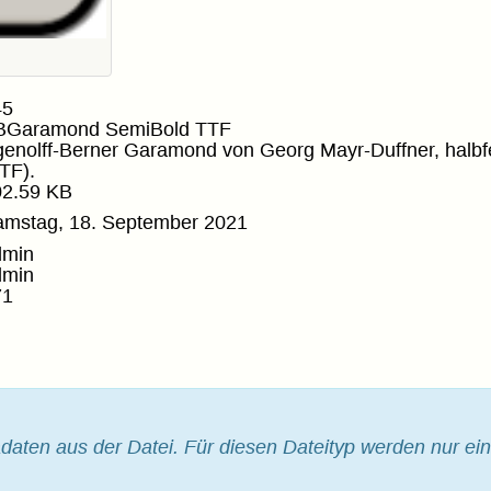
45
BGaramond SemiBold TTF
enolff-Berner Garamond von Georg Mayr-Duffner, halbfe
TF).
02.59 KB
amstag, 18. September 2021
dmin
dmin
71
daten aus der Datei.
Für diesen Dateityp werden nur ein