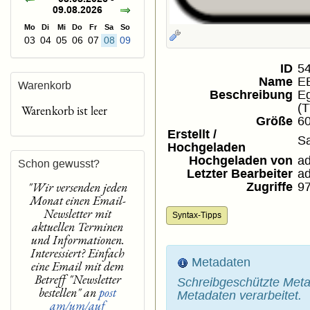
09.08.2026
Mo
Di
Mi
Do
Fr
Sa
So
03
04
05
06
07
08
09
ID
5
Name
E
Warenkorb
Beschreibung
Eg
(T
Warenkorb ist leer
Größe
6
Erstellt /
S
Hochgeladen
Hochgeladen von
a
Schon gewusst?
Letzter Bearbeiter
a
"Wir versenden jeden
Zugriffe
9
Monat einen Email-
Newsletter mit
Syntax-Tipps
aktuellen Terminen
und Informationen.
Interessiert? Einfach
Metadaten
eine Email mit dem
Betreff "Newsletter
Schreibgeschützte Meta
bestellen" an
post
Metadaten verarbeitet.
am/um/auf