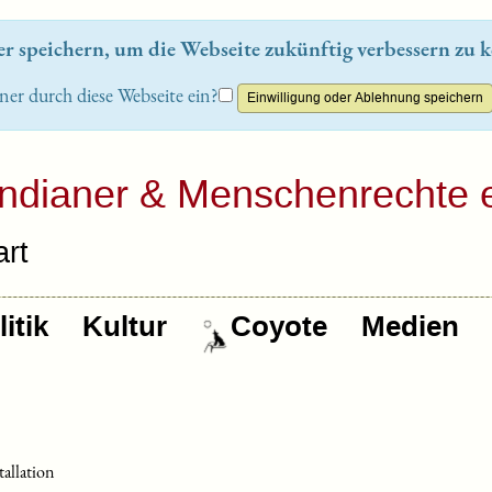
 speichern, um die Webseite zukünftig verbessern zu k
ner durch diese Webseite ein?
Indianer & Menschenrechte e
rt
itik
Kultur
Coyote
Medien
tallation