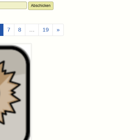
(Aktuell)
7
8
…
19
»