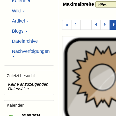
Kalender
Maximalbreite
Wiki
Artikel
«
1
…
4
5
6
Blogs
Dateiarchive
Nachverfolgungen
Zuletzt besucht
Keine anzuzeigenden
Datensätze
Kalender
03.08.2026 -