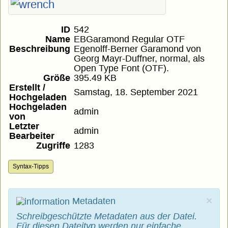
ID
542
Name
EBGaramond Regular OTF
Beschreibung
Egenolff-Berner Garamond von
Georg Mayr-Duffner, normal, als
Open Type Font (OTF).
Größe
395.49 KB
Erstellt /
Samstag, 18. September 2021
Hochgeladen
Hochgeladen
admin
von
Letzter
admin
Bearbeiter
Zugriffe
1283
Syntax-Tipps
×
Metadaten
Schreibgeschützte Metadaten aus der Datei.
Für diesen Dateityp werden nur einfache