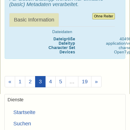
(basic) Metadaten verarbeitet.
Ohne Reiter
Basic Information
Dateidaten
Dateigröße
4049
Dateityp
application/
Character Set
chars
Devices
OpenTyp
(Aktuell)
«
1
2
3
4
5
…
19
»
Dienste
Startseite
Suchen