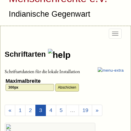
Indianische Gegenwart
Togg
navig
Schriftarten
Schriftartdateien für die lokale Installation
Maximalbreite
(Aktuell)
«
1
2
3
4
5
…
19
»