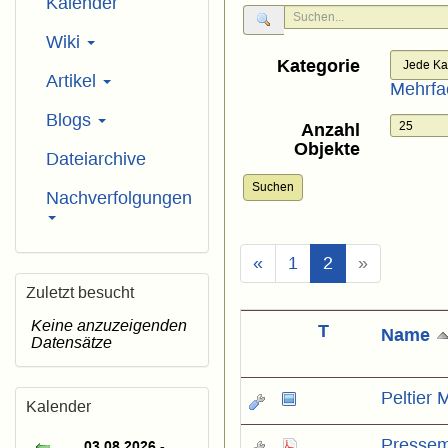
Kalender
Wiki
Kategorie
Artikel
Mehrfa
Blogs
Anzahl
Objekte
Dateiarchive
Suchen
Nachverfolgungen
(Aktuell)
«
1
2
»
Zuletzt besucht
Keine anzuzeigenden
T
Name
Datensätze
Peltier
Kalender
Pressem
03.08.2026 -