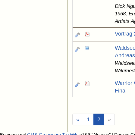
Dick Ngu
1968, Er
Artists 
Vortrag
Waldseem
Andreas
Waldseem
Wikimed
Warrior
Final
(Aktuell)
«
1
2
»
Betrieben mit
CMS-Groupware Tiki Wiki
v18.8 "Alcyone"
| Design: G