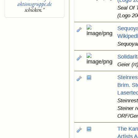
(Logo 2
aktionsgruppe.de
Seal Of 
schicken."
(Logo 20
Sequoya
Wikiped
Sequoyah
Solidari
Geier (r
Steinres
Brim. St
Laserte
Steinrest
Steiner 
ORF/Gern
The Kan
Artists 