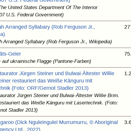
007 U.S. Federal Government)
The United States Department Of The Interior
07 U.S. Federal Government)
h Arranged Syllabary (Rob Ferguson Jr.,
27
ia)
 Arranged Syllabary (Rob Ferguson Jr., Wikipedia)
täts-Geier
75
t) auf ukrainische Flagge (Pantone-Farben)
taurator Jürgen Steiner und Bulwai-Ältester Willie
1.
einer restauriert das Weiße Känguru mit
chnik (Foto: ORF/Gernot Stadler 2013)
aurator Jürgen Steiner und Bulwai-Ältester Willie Brim.
restauriert das Weiße Känguru mit Lasertechnik. (Foto:
ot Stadler 2013)
garoo (Dick Nguleingulei Murrumurru, © Aboriginal
3.
Agency Ltd., 2022)