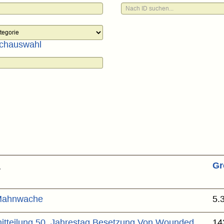
chauswahl
Gr
 Mahnwache
5.
itteilung 50. Jahrestag Besetzung Von Wounded
14