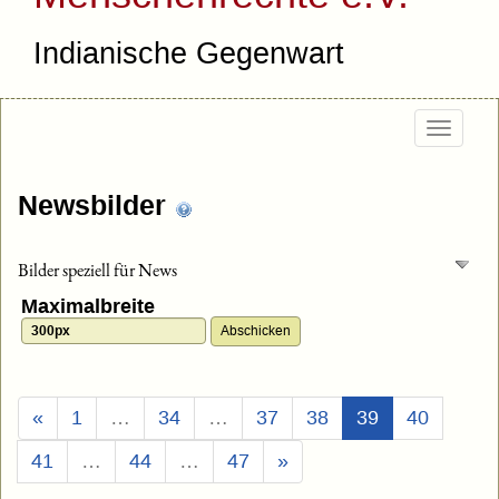
Indianische Gegenwart
Togg
navig
Newsbilder
Bilder speziell für News
Maximalbreite
(Aktuell)
«
1
…
34
…
37
38
39
40
41
…
44
…
47
»