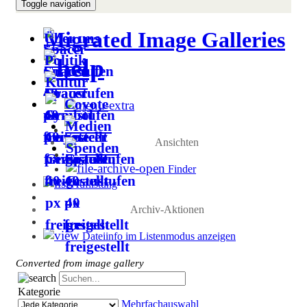
Toggle navigation
Migrated Image Galleries
Über uns
Politik
Kultur
Coyote
Medien
Ansichten
Spenden
Finder
Auflistung
Archiv-Aktionen
Dateiinfo im Listenmodus anzeigen
Converted from image gallery
Kategorie
Mehrfachauswahl