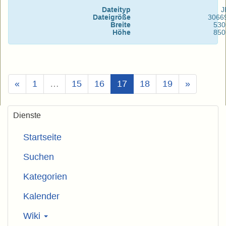
Dateityp
J
Dateigröße
3066
Breite
530
Höhe
850
(Aktuell)
«
1
…
15
16
17
18
19
»
Dienste
Startseite
Suchen
Kategorien
Kalender
Wiki