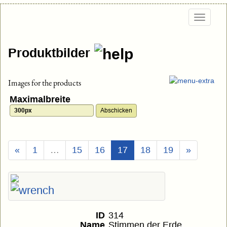
Togg
navig
Produktbilder
Images for the products
Maximalbreite
(Aktuell)
«
1
…
15
16
17
18
19
»
ID
314
Name
Stimmen der Erde