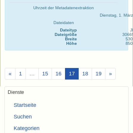
Uhrzeit der Metadatenextraktion
Dienstag, 1. Mär
Dateidaten
Dateityp
J
Dateigröße
3066
Breite
530
Höhe
850
(Aktuell)
«
1
…
15
16
17
18
19
»
Dienste
Startseite
Suchen
Kategorien