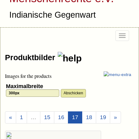
Indianische Gegenwart
Togg
navi
Produktbilder
Images for the products
Maximalbreite
(Aktuell)
«
1
…
15
16
17
18
19
»