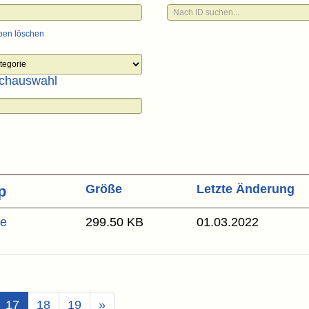
ben löschen
chauswahl
Größe
Letzte Änderung
de
299.50 KB
01.03.2022
(Aktuell)
17
18
19
»