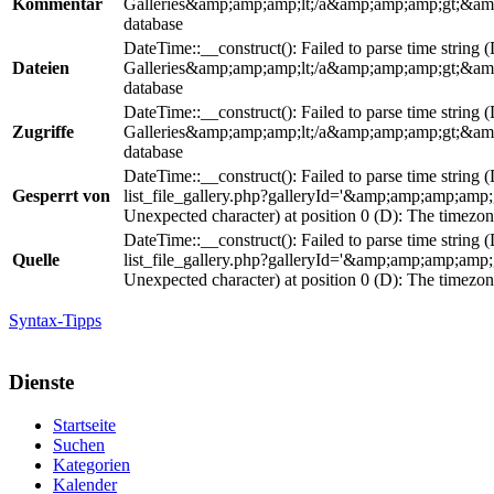
Kommentar
Galleries&amp;amp;amp;lt;/a&amp;amp;amp;gt;&amp;am
database
DateTime::__construct(): Failed to parse time string 
Dateien
Galleries&amp;amp;amp;lt;/a&amp;amp;amp;gt;&amp;am
database
DateTime::__construct(): Failed to parse time string 
Zugriffe
Galleries&amp;amp;amp;lt;/a&amp;amp;amp;gt;&amp;am
database
DateTime::__construct(): Failed to parse time string 
Gesperrt von
list_file_gallery.php?galleryId='&amp;amp;amp;am
Unexpected character) at position 0 (D): The timezon
DateTime::__construct(): Failed to parse time string 
Quelle
list_file_gallery.php?galleryId='&amp;amp;amp;am
Unexpected character) at position 0 (D): The timezon
Syntax-Tipps
Dienste
Startseite
Suchen
Kategorien
Kalender