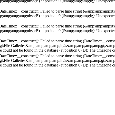
p;amp;amp;nbsp;B) at position 0 (&amp;amp;amp;lt;): Unexpected cha
(DateTime::__construct(): Failed to parse time string (&amp;amp;amp;lt;
p;amp;amp;nbsp;B) at position 0 (&amp;amp;amp;lt;): Unexpected cha
(DateTime::__construct(): Failed to parse time string (&amp;amp;amp;lt;
p;amp;amp;nbsp;B) at position 0 (&amp;amp;amp;lt;): Unexpected cha
(DateTime::__construct(): Failed to parse time string (DateTime::__const
p;gt;File Galleries&amp;amp;amp;amp;lt;/a&amp;amp;amp;amp;gt;&amp
e could not be found in the database) at position 0 (D): The timezone c
(DateTime::__construct(): Failed to parse time string (DateTime::__const
p;gt;File Galleries&amp;amp;amp;amp;lt;/a&amp;amp;amp;amp;gt;&amp
e could not be found in the database) at position 0 (D): The timezone c