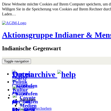
Diese Webseite möchte Cookies auf Ihrem Computer speichern, um die
Willigen Sie in die Speicherung von Cookies auf Ihrem Rechner durc
Laden…
Aktionsgruppe Indianer & Mens
Indianische Gegenwart
Toggle navigation
Dateiarchive
Über uns
Politik
Kultur
Coyote
Ansichten
Medien
Durchsehen