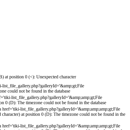
;B) at position 0 (<): Unexpected character
i-list_file_gallery.php?galleryId='&amp;gt;File
one could not be found in the database
f='tiki-list_file_gallery.php?galleryId='&amp;amp;gt;File
n 0 (D): The timezone could not be found in the database
a href='tiki-list_file_gallery.php?galleryId='&amp;amp;amp;gt;File
racter) at position 0 (D): The timezone could not be found in the
a href='tiki-list_file_gallery.php?galleryId='&amp;amp;amp;gt;File