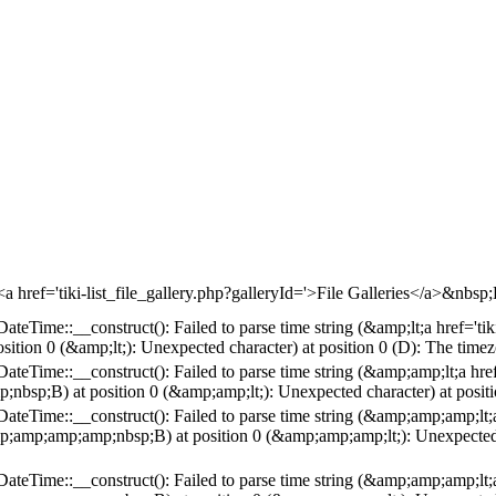
(<a href='tiki-list_file_gallery.php?galleryId='>File Galleries</a>&nbsp
DateTime::__construct(): Failed to parse time string (&amp;lt;a href='tik
tion 0 (&amp;lt;): Unexpected character) at position 0 (D): The timez
(DateTime::__construct(): Failed to parse time string (&amp;amp;lt;a hre
sp;B) at position 0 (&amp;amp;lt;): Unexpected character) at positio
(DateTime::__construct(): Failed to parse time string (&amp;amp;amp;lt;
p;amp;amp;nbsp;B) at position 0 (&amp;amp;amp;lt;): Unexpected cha
(DateTime::__construct(): Failed to parse time string (&amp;amp;amp;lt;