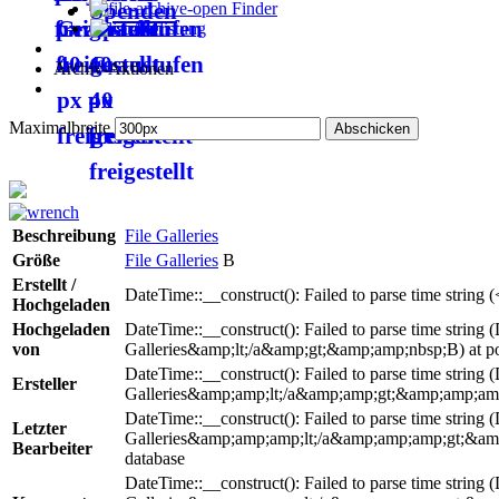
Spenden
Finder
Auflistung
Archiv-Aktionen
Maximalbreite
Beschreibung
File Galleries
Größe
File Galleries
B
Erstellt /
DateTime::__construct(): Failed to parse time string 
Hochgeladen
Hochgeladen
DateTime::__construct(): Failed to parse time string (
von
Galleries&amp;lt;/a&amp;gt;&amp;amp;nbsp;B) at posi
DateTime::__construct(): Failed to parse time string 
Ersteller
Galleries&amp;amp;lt;/a&amp;amp;gt;&amp;amp;amp;nb
DateTime::__construct(): Failed to parse time string 
Letzter
Galleries&amp;amp;amp;lt;/a&amp;amp;amp;gt;&amp;am
Bearbeiter
database
DateTime::__construct(): Failed to parse time string 