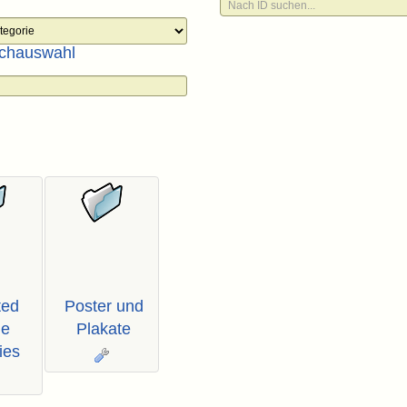
chauswahl
ted
Poster und
ge
Plakate
ies