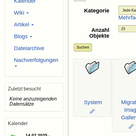
Kalender
Kategorie
Wiki
Mehrfa
Artikel
Anzahl
Objekte
Blogs
Dateiarchive
Suchen
Nachverfolgungen
Zuletzt besucht
Keine anzuzeigenden
System
Migra
Datensätze
Ima
Galler
Kalender
14.07.2025 -