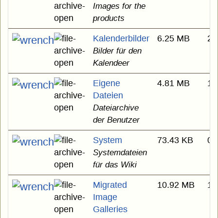
Images for the
products
Kalenderbilder
6.25 MB
27
Bilder für den
Kalendeer
Eigene
4.81 MB
14
Dateien
Dateiarchive
der Benutzer
System
73.43 KB
03
Systemdateien
für das Wiki
Migrated
10.92 MB
17
Image
Galleries