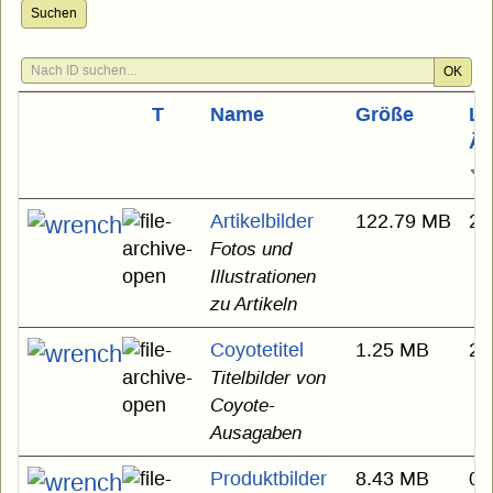
Suchen
OK
T
Name
Größe
Le
Än
Artikelbilder
122.79 MB
29
Fotos und
Illustrationen
zu Artikeln
Coyotetitel
1.25 MB
26
Titelbilder von
Coyote-
Ausagaben
Produktbilder
8.43 MB
09