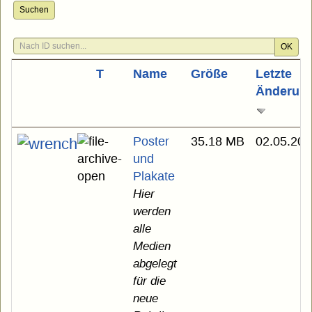
Suchen
OK
T
Name
Größe
Letzte
Änderun
Poster
35.18 MB
02.05.202
und
Plakate
Hier
werden
alle
Medien
abgelegt
für die
neue