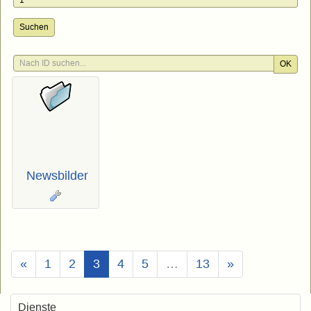
Suchen
OK
Newsbilder
(Aktuell)
«
1
2
3
4
5
…
13
»
Dienste