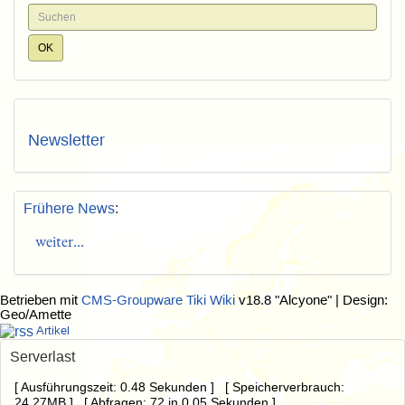
Newsletter
Frühere News
:
weiter...
Betrieben mit
CMS-Groupware Tiki Wiki
v18.8 "Alcyone"
| Design:
Geo/Amette
Artikel
Serverlast
[ Ausführungszeit: 0.48 Sekunden ] [ Speicherverbrauch:
24.27MB ] [ Abfragen: 72 in 0.05 Sekunden ]